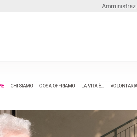
Amministraz
ME
CHI SIAMO
COSA OFFRIAMO
LA VITA È…
VOLONTARI