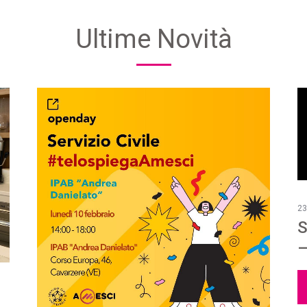
Ultime Novità
23
S
–