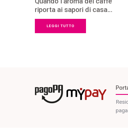
Quando l’aroma del caffè
riporta ai sapori di casa…
LEGGI TUTTO
Port
Resid
paga